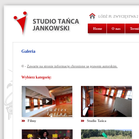
ŁÓDŹ Pl. ZWYCIĘSTWA 2
Home
O nas
Termi
Galeria
©
-
Zawarte na stronie informacje chronione są prawem autorskim.
Wybierz kategorię:
Filmy
Studio Tańca