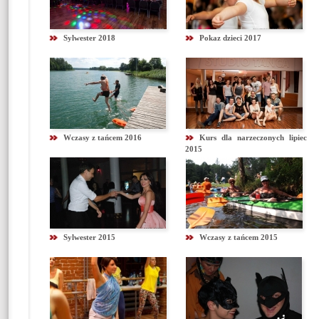
Sylwester 2018
Pokaz dzieci 2017
Wczasy z tańcem 2016
Kurs dla narzeczonych lipiec
2015
Sylwester 2015
Wczasy z tańcem 2015