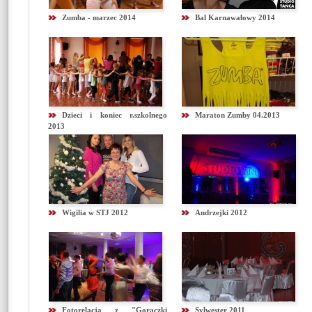
Zumba - marzec 2014
Bal Karnawałowy 2014
Dzieci i koniec r.szkolnego
Maraton Zumby 04.2013
2013
Wigilia w STJ 2012
Andrzejki 2012
Fotorelacja z "Gorączki
Sylwester 2011