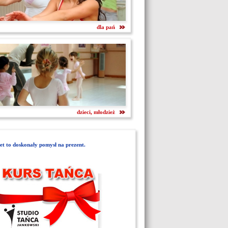
dla pań
dzieci, młodzież
t to doskonały pomysł na prezent.