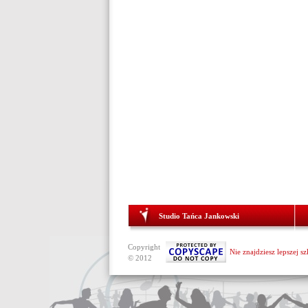
Studio Tańca Jankowski
Copyright
Nie znajdziesz lepszej s
© 2012