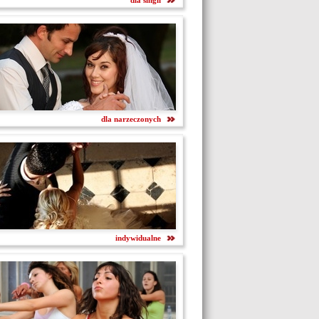
dla singli
dla narzeczonych
indywidualne