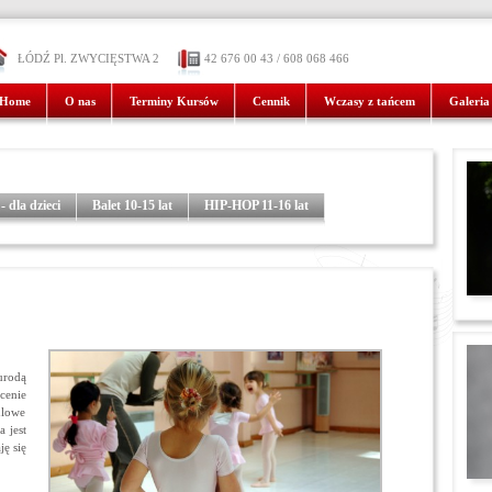
ŁÓDŹ Pl. ZWYCIĘSTWA 2
42 676 00 43 / 608 068 466
Home
O nas
Terminy Kursów
Cennik
Wczasy z tańcem
Galeria
 dla dzieci
Balet 10-15 lat
HIP-HOP 11-16 lat
urodą
scenie
ulowe
 jest
ję się