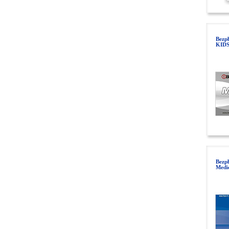
Bezpł
KIDS
Bezp
Medi