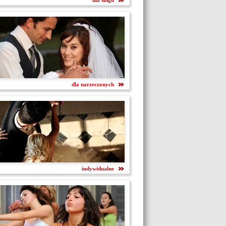
dla singli
dla narzeczonych
indywidualne