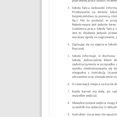
poprawnej pracy studia i braki
Szkoła Tańca Jankowski informu
Przebywanie na terenie Szkoł
bezpieczeństwa za pomocą różny
itp.). Ma to posłużyć w prz
Rejestrowany jest jedynie tere
Codzienna praca Szkoły Tańca J
Jest to działanie jedynie prew
wyrażasz zgody na nagrywanie, p
Zapisując się na zajęcia w Szko
fizycznej
Szkoła informuje, iż dochowa 
Szkoły. Jednocześnie klient 
zadośćuczynienia w przypadku d
wyniku niedostosowania się do
niezgodny z instrukcją. Uczest
zdrowotne oraz oświadczenie zna
O rezerwacji miejsca na kursie d
Każdy karnet ma datę, po upływ
wszystkie wejścia).
Niewykorzystane wejścia mogą b
uczestnik ma opłacony (z aktualn
Instruktor ma prawo nie wpuścić 