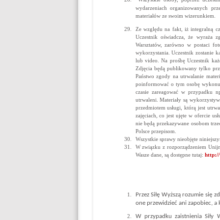
wydarzeniach organizowanych prze
materiałów ze swoim wizerunkiem.
Ze względu na fakt, iż integralną c
Uczestnik oświadcza, że wyraża 
Warsztatów, zarówno w postaci fo
wykorzystania. Uczestnik zostanie k
lub video. Na prośbę Uczestnik każ
Zdjęcia będą publikowany tylko prze
Państwo zgody na utrwalanie materi
poinformować o tym osobę wykonuj
czasie zareagować w przypadku np.
utrwaleni. Materiały są wykorzystyw
przedmiotem usługi, którą jest utrw
zajęciach, co jest ujęte w ofercie 
nie będą przekazywane osobom trze
Polsce przepisom.
Wszystkie sprawy nieobjęte niniejsz
W związku z rozporządzeniem Unijn
Wasze dane, są dostępne tutaj:
http:/
Przez Siłę Wyższą rozumie się z
one przewidzieć ani zapobiec, a 
W przypadku zaistnienia Siły W