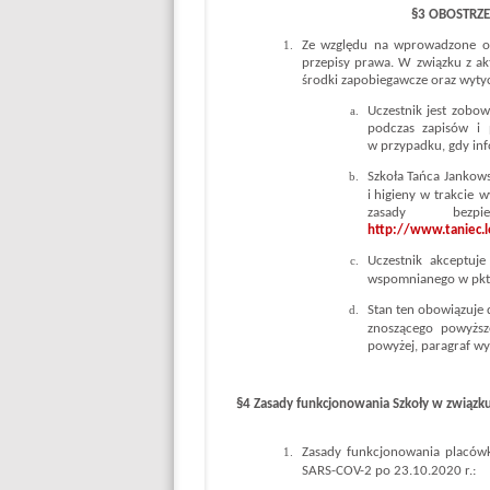
§3 OBOSTRZE
Ze względu na wprowadzone obo
przepisy prawa. W związku z ak
środki zapobiegawcze oraz wytyc
Uczestnik jest zobo
podczas zapisów i
w przypadku, gdy inf
Szkoła Tańca Jankow
i higieny w trakcie
zasady bezp
http://www.taniec.lo
Uczestnik akceptuj
wspomnianego w pkt 
Stan ten obowiązuje
znoszącego powyższ
powyżej, paragraf wyg
§4 Zasady funkcjonowania Szkoły w związku
Zasady funkcjonowania placówki
SARS-COV-2 po 23.10.2020 r.: