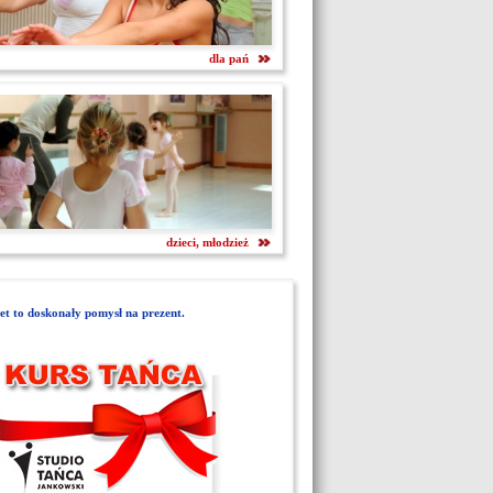
dla pań
dzieci, młodzież
t to doskonały pomysł na prezent.