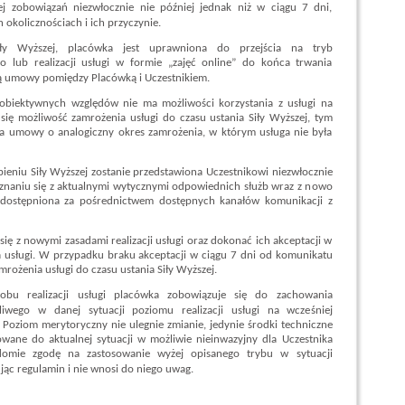
ej zobowiązań niezwłocznie nie później jednak niż w ciągu 7 dni,
okolicznościach i ich przyczynie.
ły Wyższej, placówka jest uprawniona do przejścia na tryb
o lub realizacji usługi w formie „zajęć online” do końca trwania
ią umowy pomiędzy Placówką i Uczestnikiem.
obiektywnych względów nie ma możliwości korzystania z usługi na
ię możliwość zamrożenia usługi do czasu ustania Siły Wyższej, tym
a umowy o analogiczny okres zamrożenia, w którym usługa nie była
ąpieniu Siły Wyższej zostanie przedstawiona Uczestnikowi niezwłocznie
poznaniu się z aktualnymi wytycznymi odpowiednich służb wraz z nowo
ostępniona za pośrednictwem dostępnych kanałów komunikacji z
się z nowymi zasadami realizacji usługi oraz dokonać ich akceptacji w
usługi. W przypadku braku akceptacji w ciągu 7 dni od komunikatu
ożenia usługi do czasu ustania Siły Wyższej.
obu realizacji usługi placówka zobowiązuje się do zachowania
liwego w danej sytuacji poziomu realizacji usługi na wcześniej
Poziom merytoryczny nie ulegnie zmianie, jedynie środki techniczne
sowane do aktualnej sytuacji w możliwie nieinwazyjny dla Uczestnika
domie zgodę na zastosowanie wyżej opisanego trybu w sytuacji
jąc regulamin i nie wnosi do niego uwag.