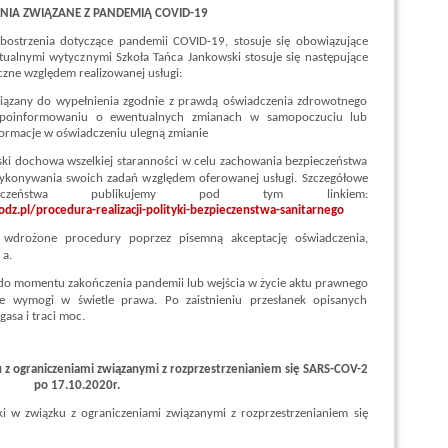
NIA ZWIĄZANE Z PANDEMIĄ COVID-19
strzenia dotyczące pandemii COVID-19, stosuje się obowiązujące
tualnymi wytycznymi Szkoła Tańca Jankowski stosuje się następujące
zne względem realizowanej usługi:
wiązany do wypełnienia zgodnie z prawdą oświadczenia zdrowotnego
 poinformowaniu o ewentualnych zmianach w samopoczuciu lub
ormacje w oświadczeniu ulegną zmianie
ski dochowa wszelkiej staranności w celu zachowania bezpieczeństwa
 wykonywania swoich zadań względem oferowanej usługi. Szczegółowe
ieczeństwa publikujemy pod tym linkiem:
dz.pl/procedura-realizacji-polityki-bezpieczenstwa-sanitarnego
e wdrożone procedury poprzez pisemną akceptację oświadczenia,
a.
 do momentu zakończenia pandemii lub wejścia w życie aktu prawnego
e wymogi w świetle prawa. Po zaistnieniu przesłanek opisanych
asa i traci moc.
 z ograniczeniami związanymi z rozprzestrzenianiem się SARS-COV-2
po 17.10.2020r.
 w związku z ograniczeniami związanymi z rozprzestrzenianiem się