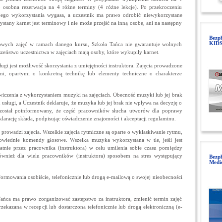
ko osobna rezerwacja na 4 różne terminy (4 różne lekcje). Po przekroczeniu
 jego wykorzystania wygasa, a uczestnik ma prawo odrobić niewykorzystane
zystany karnet jest terminowy i nie może przejść na inną osobę, ani na następny
Bezpł
KIDS
wych zajęć w ramach danego kursu, Szkoła Tańca nie gwarantuje wolnych
szeństwo uczestnictwa w zajęciach mają osoby, które wykupiły karnet.
ugi jest możliwość skorzystania z umiejętności instruktora. Zajęcia prowadzone
mi, opartymi o konkretną technikę lub elementy techniczne o charakterze
wiczenia z wykorzystaniem muzyki na zajęciach. Obecność muzyki lub jej brak
usługi, a Uczestnik deklaruje, że muzyka lub jej brak nie wpływa na decyzję o
e został poinformowany, że część pracowników słucha utworów dla poprawy
klarację składa, podpisując oświadczenie znajomości i akceptacji regulaminu.
prowadzi zajęcia. Wszelkie zajęcia rytmiczne są oparte o wyklaskiwanie rytmu,
owiednie komendy głosowe. Wszelka muzyka wykorzystana w tle, jeśli jest
atnie przez pracownika (instruktora) w celu umilenia sobie czasu pomiędzy
również dla wielu pracowników (instruktora) sposobem na stres występujący
Bezp
Medi
ormowania osobiście, telefonicznie lub drogą e-mailową o swojej nieobecności
ńca ma prawo zorganizować zastępstwo za instruktora, zmienić termin zajęć
zekazana w recepcji lub dostarczona telefonicznie lub drogą elektroniczną (e-