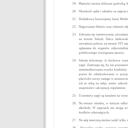
Płatności można dokonać gotówką, ka
Wysokość opłat i rabatów za zajęcia 
Dodatkowo honorujemy karty Multispor
Nagrywanie filmów oraz robienie zdję
Zabrania się rejestrowania, utrwala
na terenie Szkoły Tańca Jankows
utrwalenia pobytu na terenie STJ za
zgłaszana do organów odpowiedzia
polubownego rozwiązania sprawy.
Szkoła informuje, iż dochowa wsze
zajęć. Zastrzega się, by nie pozosta
zminimalizowania ryzyka kradzieży o
prawa do odszkodowania w przypad
placówki rzeczy nastąpi w momencie,
ich ze sobą na salę), mimo zaleceń 
znajomości i akceptacji regulaminu.
Uczestnicy zajęć są narażeni na wyso
Na terenie obiektu, w którym odbyw
alkoholu. W zajęciach nie mogą uc
środków odurzających.
Na salę taneczną można wejść tylko
Wszystkie osoby, poprzez uczestn