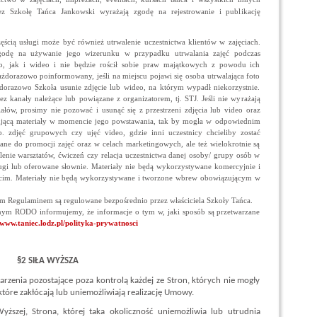
z Szkołę Tańca Jankowski wyrażają zgodę na rejestrowanie i publikację
zęścią usługi może być również utrwalenie uczestnictwa klientów w zajęciach.
zgodę na używanie jego wizerunku w przypadku utrwalania zajęć podczas
to, jak i wideo i nie będzie rościł sobie praw majątkowych z powodu ich
ażdorazowo poinformowany, jeśli na miejscu pojawi się osoba utrwalająca foto
dorazowo Szkoła usunie zdjęcie lub wideo, na którym wypadł niekorzystnie.
z kanały należące lub powiązane z organizatorem, tj. STJ. Jeśli nie wyrażają
ałów, prosimy nie pozować i usunąć się z przestrzeni zdjęcia lub video oraz
ącą materiały w momencie jego powstawania, tak by mogła w odpowiednim
 zdjęć grupowych czy ujęć video, gdzie inni uczestnicy chcieliby zostać
ane do promocji zajęć oraz w celach marketingowych, ale też wielokrotnie są
alenie warsztatów, ćwiczeń czy relacja uczestnictwa danej osoby/ grupy osób w
usługi lub oferowane słownie. Materiały nie będą wykorzystywane komercyjnie i
cim. Materiały nie będą wykorzystywane i tworzone wbrew obowiązującym w
ym Regulaminem są regulowane bezpośrednio przez właściciela Szkoły Tańca.
ym RODO informujemy, że informacje o tym w, jaki sposób są przetwarzane
/www.taniec.lodz.pl/polityka-prywatnosci
§2 SIŁA WYŻSZA
darzenia pozostające poza kontrolą każdej ze Stron, których nie mogły
które zakłócają lub uniemożliwiają realizację Umowy.
yższej, Strona, której taka okoliczność uniemożliwia lub utrudnia