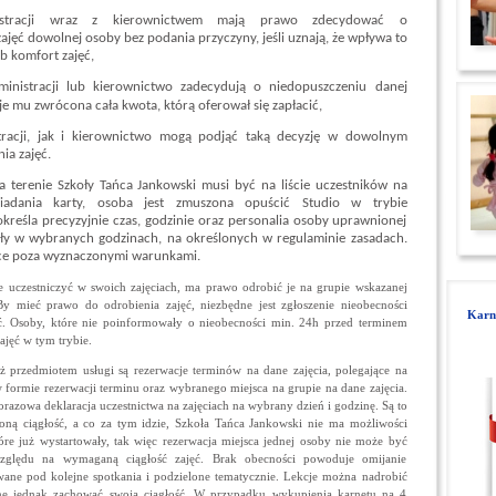
istracji wraz z kierownictwem mają prawo zdecydować o
ajęć dowolnej osoby bez podania przyczyny, jeśli uznają, że wpływa to
b komfort zajęć,
ministracji lub kierownictwo zadecydują o niedopuszczeniu danej
je mu zwrócona cała kwota, którą oferował się zapłacić,
tracji, jak i kierownictwo mogą podjąć taką decyzję w dowolnym
a zajęć.
 terenie Szkoły Tańca Jankowski musi być na liście uczestników na
iadania karty, osoba jest zmuszona opuścić Studio w trybie
kreśla precyzyjnie czas, godzinie oraz personalia osoby uprawnionej
ły w wybranych godzinach, na określonych w regulaminie zasadach.
ce poza wyznaczonymi warunkami.
 uczestniczyć w swoich zajęciach, ma prawo odrobić je na grupie wskazanej
By mieć prawo do odrobienia zajęć, niezbędne jest zgłoszenie nieobecności
Karne
. Osoby, które nie poinformowały o nieobecności min. 24h przed terminem
ajęć w tym trybie.
iż przedmiotem usługi są rezerwacje terminów na dane zajęcia, polegające na
 formie rezerwacji terminu oraz wybranego miejsca na grupie na dane zajęcia.
razowa deklaracja uczestnictwa na zajęciach na wybrany dzień i godzinę. Są to
śloną ciągłość, a co za tym idzie, Szkoła Tańca Jankowski nie ma możliwości
re już wystartowały, tak więc rezerwacja miejsca jednej osoby nie może być
zględu na wymaganą ciągłość zajęć. Brak obecności powoduje omijanie
wane pod kolejne spotkania i podzielone tematycznie. Lekcje można nadrobić
one jednak zachować swoją ciągłość. W przypadku wykupienia karnetu na 4