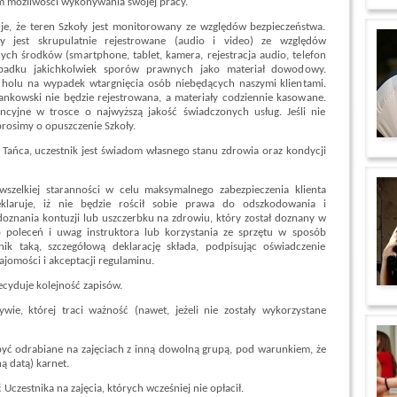
em możliwości wykonywania swojej pracy.
je, że teren Szkoły jest monitorowany ze względów bezpieczeństwa.
y jest skrupulatnie rejestrowane (audio i video) ze względów
ch środków (smartphone, tablet, kamera, rejestracja audio, telefon
ypadku jakichkolwiek sporów prawnych jako materiał dowodowy.
n holu na wypadek wtargnięcia osób niebędących naszymi klientami.
ankowski nie będzie rejestrowana, a materiały codziennie kasowane.
encyjne w trosce o najwyższą jakość świadczonych usług. Jeśli nie
rosimy o opuszczenie Szkoły.
le Tańca, uczestnik jest świadom własnego stanu zdrowia oraz kondycji
wszelkiej staranności w celu maksymalnego zabezpieczenia klienta
deklaruje, iż nie będzie rościł sobie prawa do odszkodowania i
oznania kontuzji lub uszczerbku na zdrowiu, który został doznany w
 poleceń i uwag instruktora lub korzystania ze sprzętu w sposób
nik taką, szczegółową deklarację składa, podpisując oświadczenie
jomości i akceptacji regulaminu.
ecyduje kolejność zapisów.
ie, której traci ważność (nawet, jeżeli nie zostały wykorzystane
yć odrabiane na zajęciach z inną dowolną grupą, pod warunkiem, że
ą datą) karnet.
Uczestnika na zajęcia, których wcześniej nie opłacił.