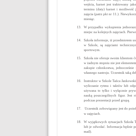
wejścia, karnet jest traktowany ja
terminu (daty) karnet i możliwość
zajęcia (patrz pkt nr 11.). Niewykor
miesiąc.
W przypadku wykupienia jednorazo
miejsc na kolejnych zajęciach. Pierw
Szkoła informuje, iż przedmiotem usł
w Szkole, są zajęciami techniczny
sportowym.
Szkoła nie oferuje swoim klientom ć
w żadnym stopniu nie jest elementem 
zakupie członkostwa, jednocześni
własnego nastroju. Uczestnik taką de
Instruktor w Szkole Tańca Jankowski 
wyliczanie rytmu i taktów lub odp
używana to tylko i wyłącznie pryw
nauką poszczególnych figur. Jest 
podczas prezentacji przed grupą.
Uczestnik zobowiązany jest do poinf
w zajęciach.
W wyjątkowych sytuacjach Szkoła Ta
lub je odwołać. Informacja będzie pr
mail).