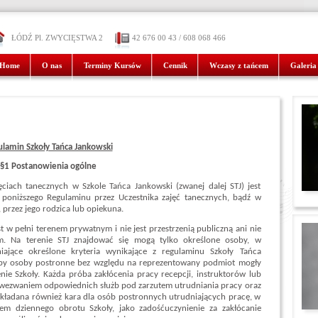
ŁÓDŹ Pl. ZWYCIĘSTWA 2
42 676 00 43 / 608 068 466
Home
O nas
Terminy Kursów
Cennik
Wczasy z tańcem
Galeria
lamin Szkoły Tańca Jankowski
§1 Postanowienia ogólne
iach tanecznych w Szkole Tańca Jankowski (zwanej dalej STJ) jest
 poniższego Regulaminu przez Uczestnika zajęć tanecznych, bądź w
 przez jego rodzica lub opiekuna.
t w pełni terenem prywatnym i nie jest przestrzenią publiczną ani nie
m. Na terenie STJ znajdować się mogą tylko określone osoby, w
iające określone kryteria wynikające z regulaminu Szkoły Tańca
, by osoby postronne bez względu na reprezentowany podmiot mogły
nie Szkoły. Każda próba zakłócenia pracy recepcji, instruktorów lub
a wezwaniem odpowiednich służb pod zarzutem utrudniania pracy oraz
kładana również kara dla osób postronnych utrudniających pracę, w
dem dziennego obrotu Szkoły, jako zadośćuczynienie za zakłócanie