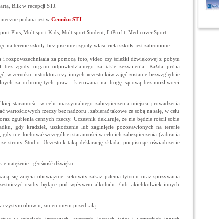
rtą, Blik w recepcji STJ.
taneczne podana jest w
Cenniku STJ
t Plus, Multisport Kids, Multisport Student, FitProfit, Medicover Sport.
ć na terenie szkoły, bez pisemnej zgody właściciela szkoły jest zabronione.
nia i rozpowszechniania za pomocą foto, video czy ścieżki dźwiękowej z pobytu
ki bez zgody organu odpowiedzialnego za takie zezwolenia. Każda próba
jęć, wizerunku instruktora czy innych uczestników zajęć zostanie bezwzględnie
lnych za ochronę tych praw i kierowana na drogę sądową bez możliwości
lkiej staranności w celu maksymalnego zabezpieczenia miejsca prowadzenia
wiać wartościowych rzeczy bez nadzoru i zabierać takowe ze sobą na salę, w celu
raz zgubienia cennych rzeczy. Uczestnik deklaruje, że nie będzie rościł sobie
ku, gdy kradzież, uszkodzenie lub zaginięcie pozostawionych na terenie
 gdy nie dochował szczególnej staranności w celu ich zabezpieczenia (zabrania
ze strony Studio. Uczestnik taką deklarację składa, podpisując oświadczenie
kie natężenie i głośność dźwięku.
ają się zajęcia obowiązuje całkowity zakaz palenia tytoniu oraz spożywania
zestniczyć osoby będące pod wpływem alkoholu i/lub jakichkolwiek innych
 w czystym obuwiu, zmienionym przed salą.
ictwo w zajęciach, imprezach, eventach, kursach tańca i wszystkich innych