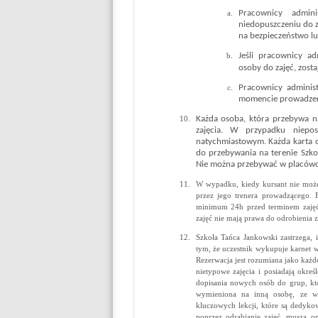
Pracownicy admin
niedopuszczeniu do z
na bezpieczeństwo lu
Jeśli pracownicy ad
osoby do zajęć, zosta
Pracownicy adminis
momencie prowadzeni
Każda osoba, która przebywa na
zajęcia. W przypadku niepos
natychmiastowym. Każda karta o
do przebywania na terenie Szko
Nie można przebywać w placów
W wypadku, kiedy kursant nie może
przez jego trenera prowadzącego. 
minimum 24h przed terminem zajęć
zajęć nie mają prawa do odrobienia z
Szkoła Tańca Jankowski zastrzega, 
tym, że uczestnik wykupuje karnet w
Rezerwacja jest rozumiana jako każdo
nietypowe zajęcia i posiadają okre
dopisania nowych osób do grup, któ
wymieniona na inną osobę, ze w
kluczowych lekcji, które są dedyko
poprzez odrabianie zajęć, muszą 