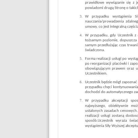
prawidłowe wywiązanie się z j
powiadomi drugą Stronę o takich 
W przypadku wystąpienia Si
nauczania/prowadzenia zdalneg
umowy, co jest integralną częśc
W przypadku, gdy Uczestnik z 
tożsamym poziomie, dopuszcza s
samym przedłużając czas trwani
świadczona.
Forma realizacji usługi po wyst
po reorganizacji placówki i za
obowiązującym prawem oraz ud
Uczestnikiem.
Uczestnik będzie mógł zapoznać 
przypadku chęci kontynuowania 
dochodzi do automatycznego zamr
W przypadku akceptacji spos
najwyższego, obiektywnie moż
ustalonych zasadach cenowych. 
realizacji usługi zostaną dosto
sposób.
Uczestnik wyraża świa
wystąpienia Siły Wyższej akceptu