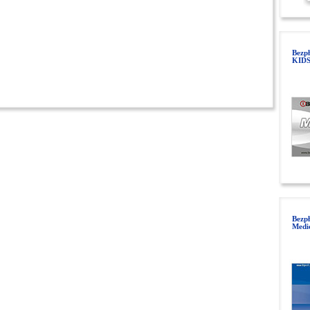
Bezpł
KIDS
Bezp
Medi