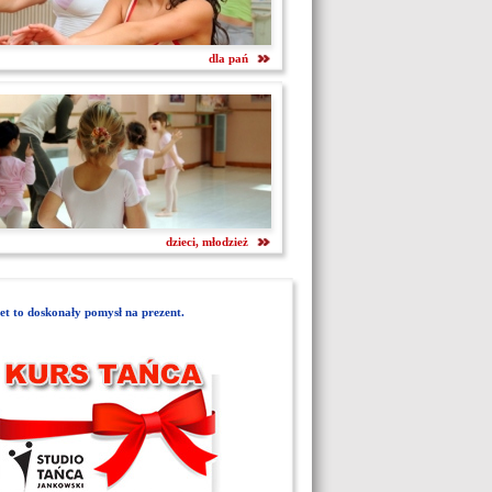
dla pań
dzieci, młodzież
t to doskonały pomysł na prezent.