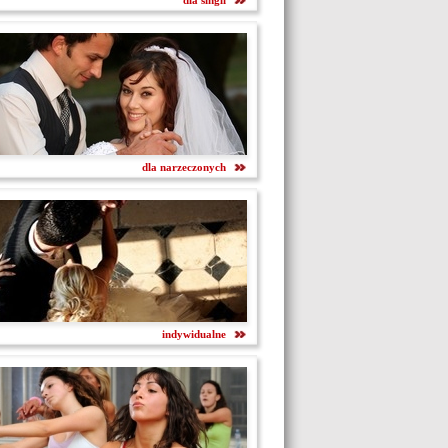
dla singli
dla narzeczonych
indywidualne