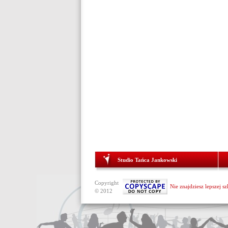
Studio Tańca Jankowski
Copyright
Nie znajdziesz lepszej s
© 2012