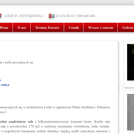
ŁÓDŹ Pl. ZWYCIĘSTWA 2
42 676 00 43 / 608 068 466
Home
O nas
Terminy Kursów
Cennik
Wczasy z tańcem
Galeria
cji i osób prywatnych na:
y
i tańca
ieszczących się w śródmieściu Łodzi w sąsiedztwie Parku źródliska i Palmiarni
twa 2
alnie nagłośnione sale
z kilkunastometrowymi ścianami luster. Każda sala
salę o powierzchni 170 m2 z wieloma wariantami oświetlenia, kula, światła.
ol z wygodnymi kanapami, toalety damską i męską, szafki zamykane, automat z